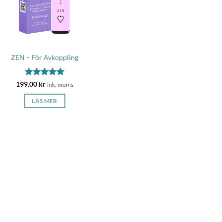
ZEN – För Avkoppling
Betygsatt
199.00
kr
ink. moms
4.9
av 5
LÄS MER