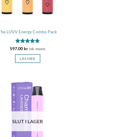
The LUVV Energy Combo Pack
Betygsatt
597.00
kr
ink. moms
4.8
av 5
LÄS MER
SLUT I LAGER