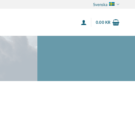
Svenska
0.00
KR