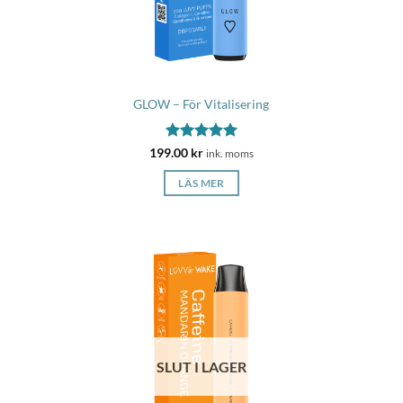
GLOW – För Vitalisering
Betygsatt
5
199.00
kr
ink. moms
av 5
LÄS MER
SLUT I LAGER