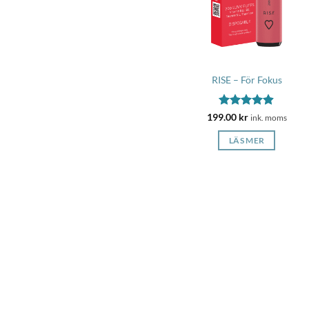
RISE – För Fokus
Betygsatt
199.00
kr
ink. moms
4.83
av 5
LÄS MER