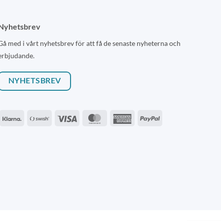
Nyhetsbrev
Gå med i vårt nyhetsbrev för att få de senaste nyheterna och
erbjudande.
NYHETSBREV
Klarna
Swish
Visa
MasterCard
American
PayPal
(SE)
Express