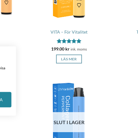
VITA – För Vitalitet
Betygsatt
5
199.00
kr
ink. moms
av 5
LÄS MER
visa
RA
SLUT I LAGER