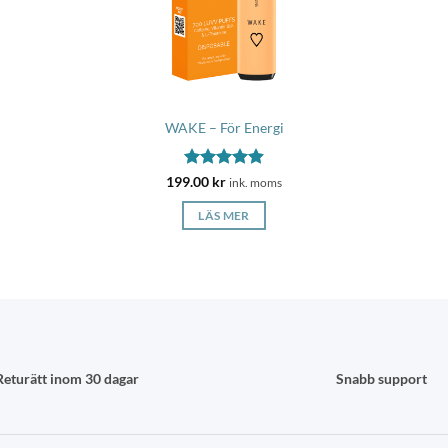
WAKE – För Energi
Betygsatt
199.00
kr
ink. moms
4.88
av 5
LÄS MER
Returätt inom 30
dagar
Snabb support